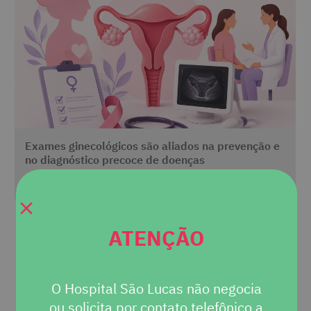
Exames ginecológicos são aliados na prevenção e
no diagnóstico precoce de doenças
3
de
Junho
2026
ATENÇÃO
Ver mais notícias
O Hospital São Lucas não negocia
ou solicita por contato telefônico a