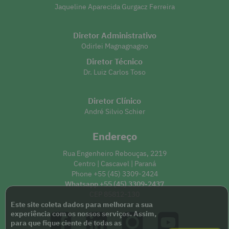
Jaqueline Aparecida Gurgacz Ferreira
Diretor Administrativo
Odirlei Magnagnagno
Diretor Técnico
Dr. Luiz Carlos Toso
Diretor Clínico
André Silvio Schier
Endereço
Rua Engenheiro Rebouças, 2219
Centro | Cascavel | Paraná
Phone +55 (45) 3309-2424
Whatsapp +55 (45) 3309-2437
CEP 85812-130
Este site coleta dados para melhorar a sua
experiência com os nossos serviços. Assim,
para que fique ciente de todas as